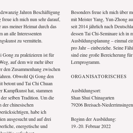
ndzwanzig Jahren Beschäftigung
Besonders freue ich mich über 
 freue ich mich nun sehr darauf,
mit Meister Yang, Yun-Zhong au
ur aus meiner Heimat durch das
seit 2014 jährlich nach Deutschl
an alle Interessenten
dessen Tai Chi-Seminare ich in 
gskunst zu vermitteln.
Ausbildungsplanung – einmal ein
pro Jahr – einbeziehe. Seine Fäh
 Gong zu praktizieren ist für
sind eine große Bereicherung für
 Weg, auf dem wir mehr über
Lernprogramm.
ber den Zusammenhang zwischen
fahren. Obwohl Qi Gong den
ORGANISATORISCHES
it betont und Tai Chi Chuan
der Kampfkunst hat, stammen
Ausbildungsort:
 der selben Tradition. Um die
Shan Shui Chinagarten
 der chinesischen
79206 Breisach-Niederrimsingen
rücksichtigen, habe ich
ien ausgesucht und auf drei
Beginn der Ausbildung:
erliche, energetische und
19.-20. Februar 2022