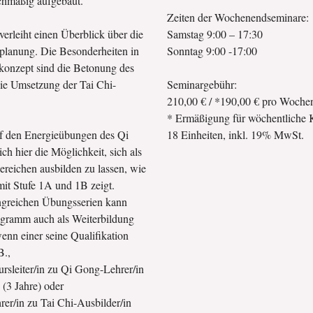
ichmäßig aufgebaut.
Zeiten der Wochenendseminare:
verleiht einen Überblick über die
Samstag 9:00 – 17:30
planung. Die Besonderheiten in
Sonntag 9:00 -17:00
onzept sind die Betonung des
ie Umsetzung der Tai Chi-
Seminargebühr:
210,00 € / *190,00 € pro Woche
* Ermäßigung für wöchentliche K
f den Energieübungen des Qi
18 Einheiten, inkl. 19% MwSt.
ich hier die Möglichkeit, sich als
ereichen ausbilden zu lassen, wie
mit Stufe 1A und 1B zeigt.
ngreichen Übungsserien kann
gramm auch als Weiterbildung
enn einer seine Qualifikation
B.,
sleiter/in zu Qi Gong-Lehrer/in
B (3 Jahre) oder
rer/in zu Tai Chi-Ausbilder/in